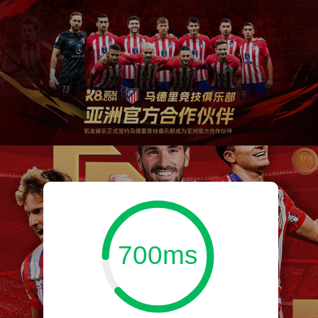
700ms