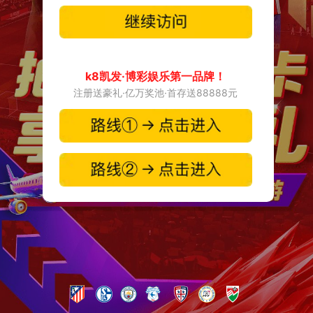
k8凯发·博彩娱乐第一品牌！
注册送豪礼·亿万奖池·首存送88888元